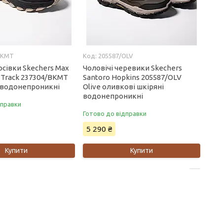
BKMT
205587/OLV
осівки Skechers Max
Чоловічі черевики Skechers
t Track 237304/BKMT
Santoro Hopkins 205587/OLV
 водонепроникні
Olive оливкові шкіряні
водонепроникні
дправки
Готово до відправки
5 290 ₴
Купити
Купити