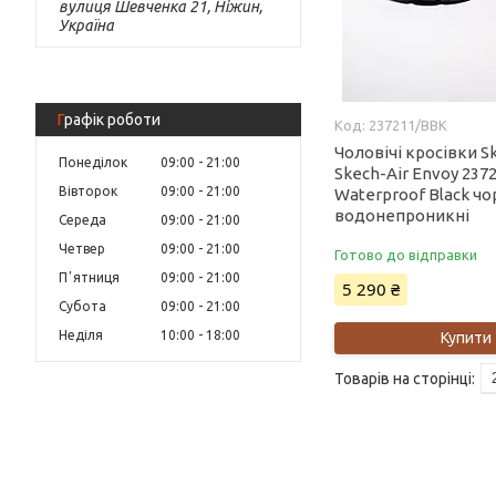
вулиця Шевченка 21, Ніжин,
Україна
Графік роботи
237211/BBK
Чоловічі кросівки S
Понеділок
09:00
21:00
Skech-Air Envoy 237
Вівторок
09:00
21:00
Waterproof Black чо
водонепроникні
Середа
09:00
21:00
Четвер
09:00
21:00
Готово до відправки
Пʼятниця
09:00
21:00
5 290 ₴
Субота
09:00
21:00
Неділя
10:00
18:00
Купити