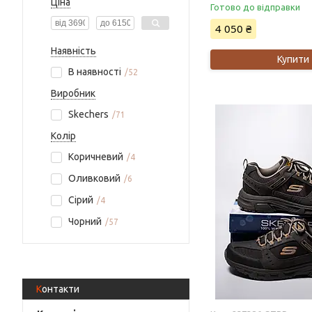
Ціна
Готово до відправки
4 050 ₴
Наявність
Купити
В наявності
52
Виробник
Skechers
71
Колір
Коричневий
4
Оливковий
6
Сірий
4
Чорний
57
Контакти