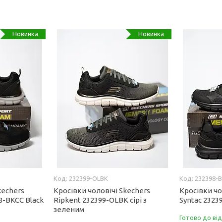
Новинка
Новинка
232399-OLBK
232398-
kechers
Кросівки чоловічі Skechers
Кросівки чо
8-BKCC Black
Ripkent 232399-OLBK сірі з
Syntac 2323
зеленим
Готово до ві