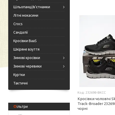
Шльопанці/в'єтнамки
Літні мокасини
Crocs
Сандалії
Кросівки BaaS
Шкіряне взуття
Зимові кросівки
Зимові черевики
Куртки
Тактичні
232698-BKCC
Кросівки чоловічі S
Track-Broader 23269
Фільтри
чорні