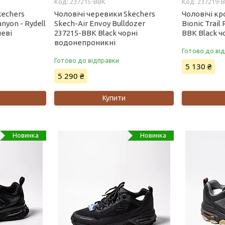
237215-BBK
237219-
kechers
Чоловічі черевики Skechers
Чоловічі кр
yon - Rydell
Skech-Air Envoy Bulldozer
Bionic Trail
еві
237215-BBK Black чорні
BBK Black 
водонепроникні
Готово до ві
Готово до відправки
5 130 ₴
5 290 ₴
Купити
Новинка
Новинка