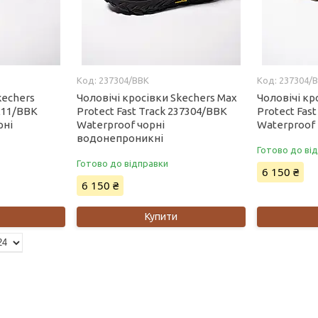
237304/BBK
237304/
kechers
Чоловічі кросівки Skechers Max
Чоловічі кр
211/BBK
Protect Fast Track 237304/BBK
Protect Fas
рні
Waterproof чорні
Waterproof
водонепроникні
Готово до ві
Готово до відправки
6 150 ₴
6 150 ₴
Купити