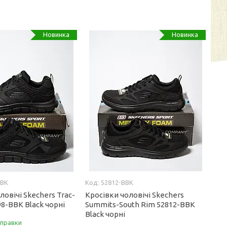
Новинка
Новинка
BBK
52812-BBK
ловічі Skechers Trac-
Кросівки чоловічі Skechers
98-BBK Black чорні
Summits-South Rim 52812-BBK
Black чорні
дправки