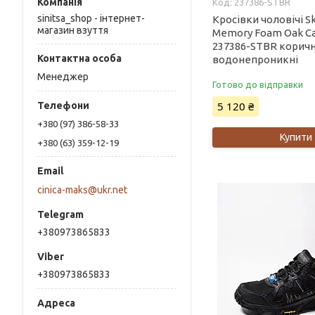
237386-STBR
sinitsa_shop - інтернет-
Кросівки чоловічі S
магазин взуття
Memory Foam Oak Can
237386-STBR коричн
водонепроникні
Менеджер
Готово до відправки
5 120 ₴
+380 (97) 386-58-33
Купити
+380 (63) 359-12-19
cinica-maks@ukr.net
+380973865833
+380973865833