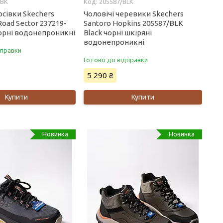
BBK
205587/BLK
осівки Skechers
Чоловічі черевики Skechers
 Road Sector 237219-
Santoro Hopkins 205587/BLK
чорні водонепроникні
Black чорні шкіряні
водонепроникні
дправки
Готово до відправки
5 290 ₴
Купити
Купити
Новинка
Новинка