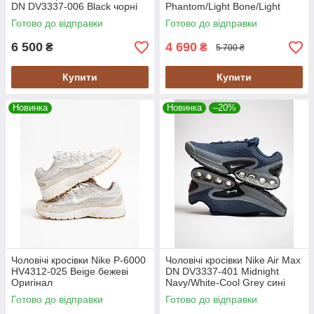
DN DV3337-006 Black чорні
Phantom/Light Bone/Light
Army кремові
Готово до відправки
Готово до відправки
6 500
4 690
₴
₴
5 700 ₴
Купити
Купити
Новинка
Новинка
–20%
Чоловічі кросівки Nike P-6000
Чоловічі кросівки Nike Air Max
HV4312-025 Beige бежеві
DN DV3337-401 Midnight
Оригінал
Navy/White-Cool Grey сині
Готово до відправки
Готово до відправки