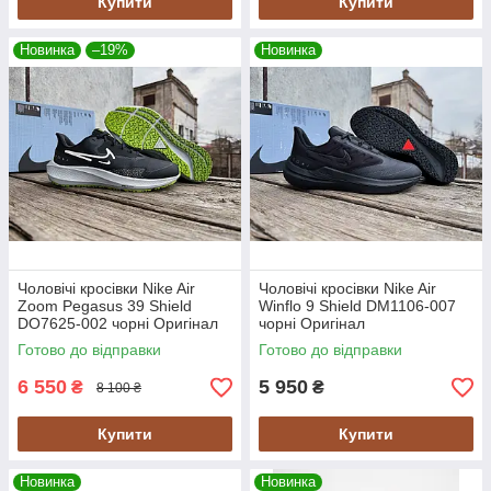
Купити
Купити
Новинка
–19%
Новинка
Чоловічі кросівки Nike Air
Чоловічі кросівки Nike Air
Zoom Pegasus 39 Shield
Winflo 9 Shield DM1106-007
DO7625-002 чорні Оригінал
чорні Оригінал
Готово до відправки
Готово до відправки
6 550
5 950
₴
₴
8 100 ₴
Купити
Купити
Новинка
Новинка