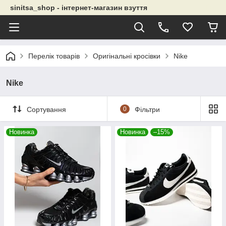
sinitsa_shop - інтернет-магазин взуття
Перелік товарів
Оригінальні кросівки
Nike
Nike
Сортування
0
Фільтри
Новинка
Новинка
–15%