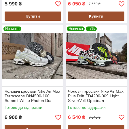
5 990
6 050
₴
₴
7 560 ₴
Купити
Купити
Новинка
Новинка
–7%
Чоловічі кросівки Nike Air Max
Чоловічі кросівки Nike Air Max
Terrascape DN4590-100
Plus Drift FD4290-009 Light
Summit White Photon Dust
Silver/Volt Оригінал
Light Iron Ore Оригінал
Готово до відправки
Готово до відправки
6 900
6 540
₴
₴
7 040 ₴