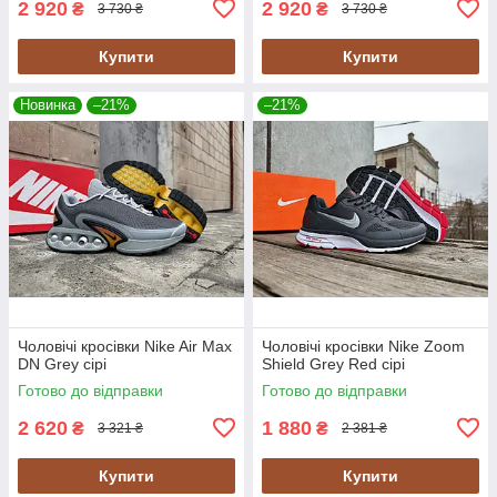
2 920
2 920
₴
₴
3 730 ₴
3 730 ₴
Купити
Купити
Новинка
–21%
–21%
Чоловічі кросівки Nike Air Max
Чоловічі кросівки Nike Zoom
DN Grey сірі
Shield Grey Red сірі
Готово до відправки
Готово до відправки
2 620
1 880
₴
₴
3 321 ₴
2 381 ₴
Купити
Купити