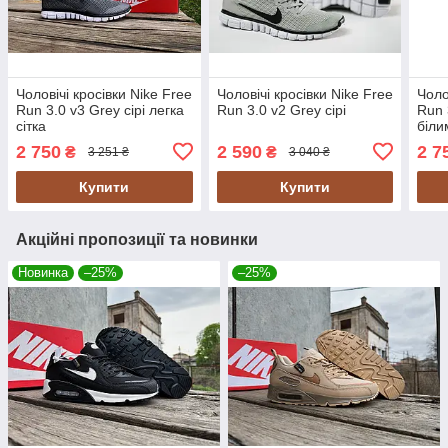
Чоловічі кросівки Nike Free
Чоловічі кросівки Nike Free
Чоло
Run 3.0 v3 Grey сірі легка
Run 3.0 v2 Grey сірі
Run 
сітка
біли
2 750
2 590
2 7
₴
₴
3 251 ₴
3 040 ₴
Купити
Купити
Акційні пропозиції та новинки
Новинка
–25%
–25%