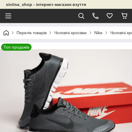
sinitsa_shop - інтернет-магазин взуття
Перелік товарів
Чоловічі кросівки
Nike
Чоловічі кр
Топ продажів