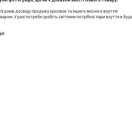
ні фотографії, що не є доказом якості їхнього товару.
 років досвіду продажу кросівок та іншого якісного взуття!
варом. У разі потреби зробіть світлини потрібної пари взуття в буд
рі!