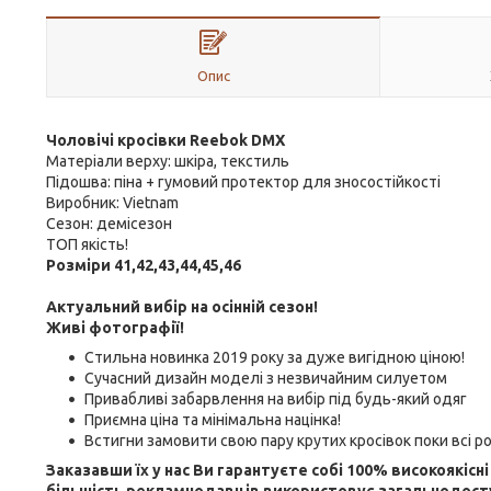
Опис
Чоловічі кросівки Reebok DMX
Матеріали верху: шкіра, текстиль
Підошва: піна + гумовий протектор для зносостійкості
Виробник: Vietnam
Сезон: демісезон
ТОП якість!
Розміри 41,42,43,44,45,46
Актуальний вибір на осінній сезон!
Живі фотографії!
Стильна новинка 2019 року за дуже вигідною ціною!
Сучасний дизайн моделі з незвичайним силуетом
Привабливі забарвлення на вибір під будь-який одяг
Приємна ціна та мінімальна націнка!
Встигни замовити свою пару крутих кросівок поки всі ро
Заказавши їх у нас Ви гарантуєте собі 100% високоякіс