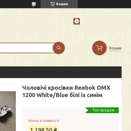
Кошик
Кошик
Чоловічі кросівки Reebok DMX
1200 White/Blue білі із синім
Топ продаж
Немає в наявності
1 198,50 ₴