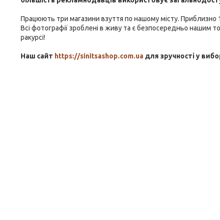
більшість рекламнодавців використовує загальнодоступ
Працюють три магазини взуття по нашому місту. Приблизно 18
Всі фотографії зроблені в живу та є безпосередньо нашим то
ракурсі!
Наш сайт
https://sinitsashop.com.ua
для зручності у вибо