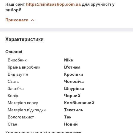
Наш сайт
https://sinitsashop.com.ua
для зручності у
виборі!
Приховати
Характеристики
Основні
Виробник
Nike
Країна виробник
В'єтнам
Вид взуття
Кросівки
Стать
Чоловіча
Застібка
Шнурівка
Колір
Чорний
Матеріал верху
Комбінований
Матеріал підкладки
Текстиль
Вологозахист
Так
Стан
Новий
Користувальницькі характеристики