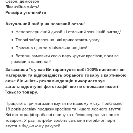
Сезон: демісезон
Ліцензійна якість!
Розміри уточнюйте
Актуальний вибір на весняний сезон!
Неперевершений дизайн і стильний зовнішній вигляд!
Топові забарвлення, які привертають увагу.
Приємна ціна та мінімальна націнка!
Встигни замовити свою пару крутих кросівок, поки всі
розміри в наявності!
Заказавши їх у нас Ви гарантуєте собі 100% високоякісні
матеріали та відповідність обраного товару з картинкою,
адже більшість рекламнодавців використовує
загальнодоступні фотографії, що не є доказом якості
їхнього товару.
Працюють три магазини взуття по нашому місту. Приблизно
18 років досвіду продажу кросівок та іншого якісного взуття!
Всі фотографії зроблені в живу та є безпосередньо нашим
товаром. У разі потреби зробіть світлини потрібної пари
взуття в будь-якому ракурсі!