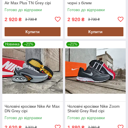
Air Max Plus TN Grey сірі
чорні з білим
Готово до відправки
Готово до відправки
2 920
2 920
₴
₴
3 730 ₴
3 730 ₴
Купити
Купити
Новинка
–21%
–21%
Чоловічі кросівки Nike Air Max
Чоловічі кросівки Nike Zoom
DN Grey сірі
Shield Grey Red сірі
Готово до відправки
Готово до відправки
2 620
1 880
₴
₴
3 321 ₴
2 381 ₴