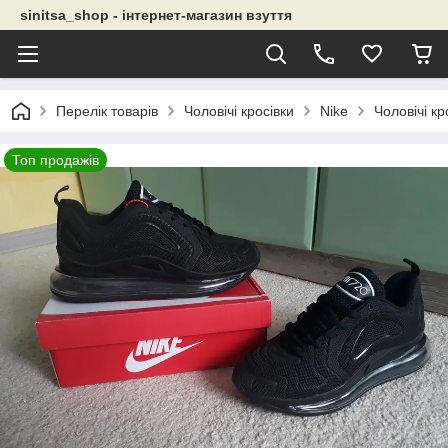
sinitsa_shop - інтернет-магазин взуття
Перелік товарів
Чоловічі кросівки
Nike
Чоловічі кр
Топ продажів