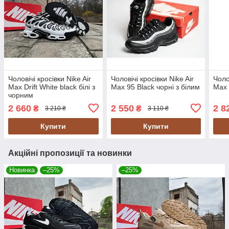
Чоловічі кросівки Nike Air
Чоловічі кросівки Nike Air
Чоло
Max Drift White black білі з
Max 95 Black чорні з білим
Max 
чорним
2 660
2 550
2 8
₴
₴
3 210 ₴
3 110 ₴
Купити
Купити
Акційні пропозиції та новинки
Новинка
–25%
–25%