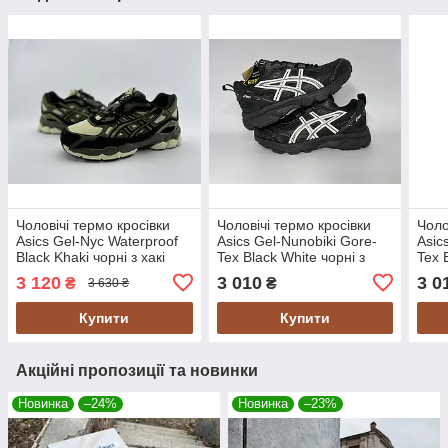
Чоловічі термо кросівки
Чоловічі термо кросівки
Чоло
Asics Gel-Nyc Waterproof
Asics Gel-Nunobiki Gore-
Asic
Black Khaki чорні з хакі
Tex Black White чорні з
Tex 
водонепроникні
білим водонепроникні
сіри
3 120
3 010
3 0
₴
₴
3 630 ₴
Купити
Купити
Акційні пропозиції та новинки
Новинка
–24%
Новинка
–23%