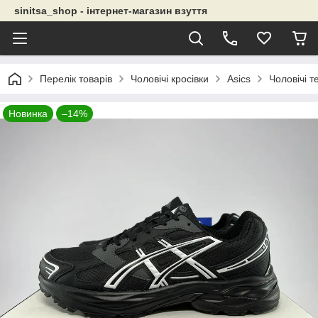
sinitsa_shop - інтернет-магазин взуття
Перелік товарів
Чоловічі кросівки
Asics
Чоловічі т
Новинка
–14%