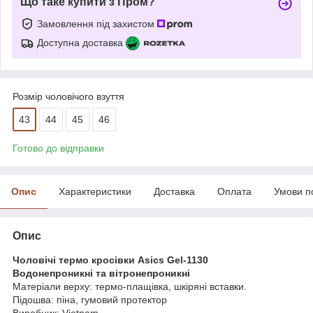
Що таке купити з Пром?
Замовлення під захистом
Доступна доставка
Розмір чоловічого взуття
43
44
45
46
Готово до відправки
Опис
Характеристики
Доставка
Оплата
Умови п
Опис
Чоловічі термо кросівки Asics Gel-1130
Водонепроникні та вітронепроникні
Матеріали верху: термо-плащівка, шкіряні вставки.
Підошва: піна, гумовий протектор
Виробник: Vietnam