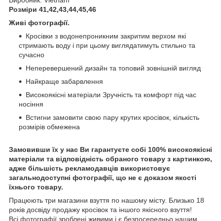
Розміри 41,42,43,44,45,46
Живі фотографії.
Кросівки з водонепроникним закритим верхом які
стримають воду і при цьому виглядатимуть стильно та
сучасно
Неперевершений дизайн та топовий зовнішній вигляд
Найкраще забарвлення
Високоякісні матеріали Зручність та комфорт під час
носіння
Встигни замовити свою пару крутих кросівок, кількість
розмірів обмежена
Замовивши їх у нас Ви гарантуєте собі 100% високоякісні
матеріали та відповідність обраного товару з картинкою,
адже більшість рекламодавців використовує
загальнодоступні фотографії, що не є доказом якості
їхнього товару.
Працюють три магазини взуття по нашому місту. Близько 18
років досвіду продажу кросівок та іншого якісного взуття!
Всі фотографії зроблені живими і є безпосередньо нашим