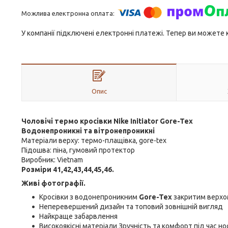
У компанії підключені електронні платежі. Тепер ви можете
Опис
Чоловічі термо кросівки Nike Initiator Gore-Tex
Водонепроникні та вітронепроникні
Матеріали верху: термо-плащівка, gore-tex
Підошва: піна, гумовий протектор
Виробник: Vietnam
Розміри 41,42,43,44,45,46.
Живі фотографії.
Кросівки з водонепроникним
Gore-Tex
закритим верхом
Неперевершений дизайн та топовий зовнішній вигляд
Найкраще забарвлення
Високоякісні матеріали Зручність та комфорт під час но