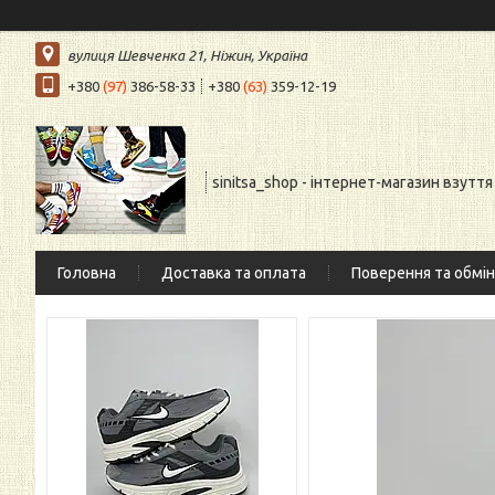
вулиця Шевченка 21, Ніжин, Україна
+380
(97)
386-58-33
+380
(63)
359-12-19
sinitsa_shop - інтернет-магазин взуття
Головна
Доставка та оплата
Поверення та обмін