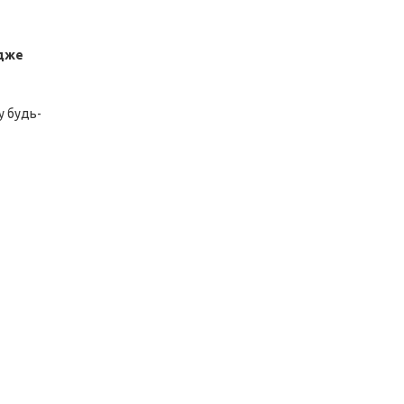
адже
у будь-