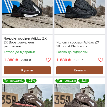
Чоловічі кросівки Adidas ZX
2K Boost хамелеон
Чоловічі кросівки Adidas ZX
рефлектив
2K Boost Black чорні
Готово до відправки
Готово до відправки
1 880
1 880
₴
₴
2 381 ₴
2 381 ₴
Купити
Купити
Топ продажів
–21%
Топ продажів
–21%