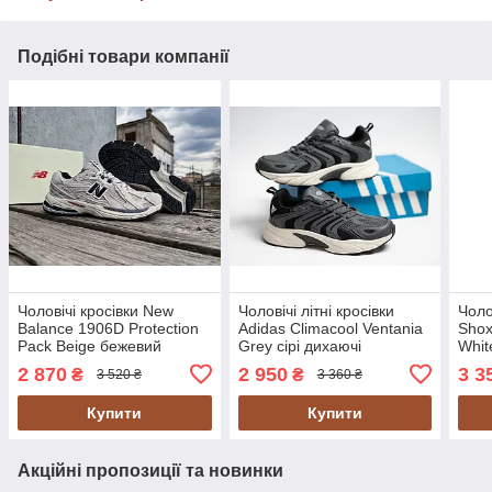
Подібні товари компанії
Чоловічі кросівки New
Чоловічі літні кросівки
Чоло
Balance 1906D Protection
Adidas Climacool Ventania
Shox
Pack Beige бежевий
Grey сірі дихаючі
Whit
біли
2 870
2 950
3 3
₴
₴
3 520 ₴
3 360 ₴
Купити
Купити
Акційні пропозиції та новинки