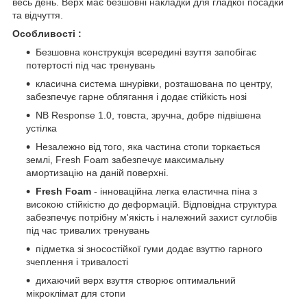
весь день. Верх має безшовні накладки для гладкої посадки
та відчуття.
Особливості :
Безшовна конструкція всередині взуття запобігає
потертості під час тренувань
класична система шнурівки, розташована по центру,
забезпечує гарне облягання і додає стійкість нозі
NB Response 1.0, товста, зручна, добре підвішена
устілка
Незалежно від того, яка частина стопи торкається
землі, Fresh Foam забезпечує максимальну
амортизацію на даній поверхні.
Fresh Foam
- інноваційна легка еластична піна з
високою стійкістю до деформацій. Відповідна структура
забезпечує потрібну м'якість і належний захист суглобів
під час тривалих тренувань
підметка зі зносостійкої гуми додає взуттю гарного
зчеплення і тривалості
дихаючий верх взуття створює оптимальний
мікроклімат для стопи