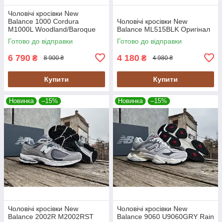
Чоловічі кросівки New
Balance 1000 Cordura
Чоловічі кросівки New
M1000L Woodland/Baroque
Balance ML515BLK Оригінал
Gold/Black хакі Оригінал
Готово до відправки
Готово до відправки
6 790
4 180
₴
₴
8 900 ₴
4 980 ₴
Купити
Купити
Новинка
–15%
Новинка
–15%
Чоловічі кросівки New
Чоловічі кросівки New
Balance 2002R M2002RST
Balance 9060 U9060GRY Rain