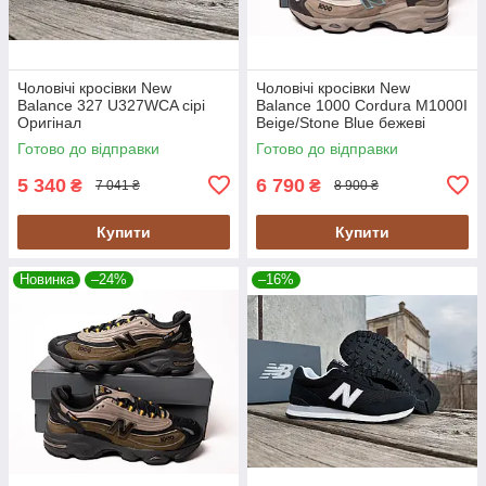
Чоловічі кросівки New
Чоловічі кросівки New
Balance 327 U327WCA сірі
Balance 1000 Cordura M1000I
Оригінал
Beige/Stone Blue бежеві
Оригінал
Готово до відправки
Готово до відправки
5 340
6 790
₴
₴
7 041 ₴
8 900 ₴
Купити
Купити
Новинка
–24%
–16%