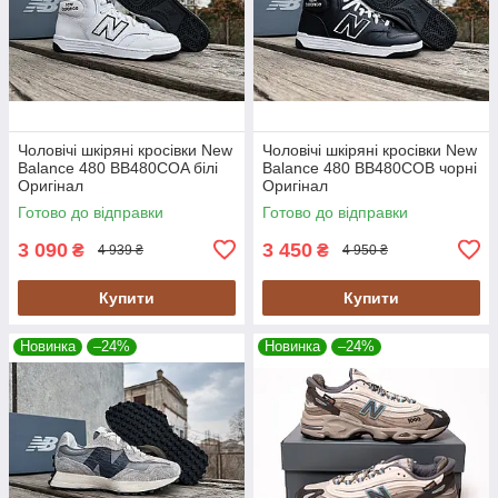
Чоловічі шкіряні кросівки New
Чоловічі шкіряні кросівки New
Balance 480 BB480COA білі
Balance 480 BB480COB чорні
Оригінал
Оригінал
Готово до відправки
Готово до відправки
3 090
3 450
₴
₴
4 939 ₴
4 950 ₴
Купити
Купити
Новинка
–24%
Новинка
–24%