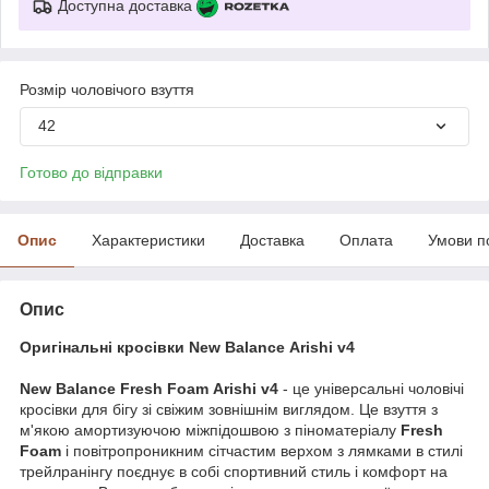
Доступна доставка
Розмір чоловічого взуття
42
Готово до відправки
Опис
Характеристики
Доставка
Оплата
Умови п
Опис
Оригінальні кросівки New Balance Arishi v4
New Balance Fresh Foam Arishi v4
- це універсальні чоловічі
кросівки для бігу зі свіжим зовнішнім виглядом. Це взуття з
м'якою амортизуючою міжпідошвою з піноматеріалу
Fresh
Foam
і повітропроникним сітчастим верхом з лямками в стилі
трейлранінгу поєднує в собі спортивний стиль і комфорт на