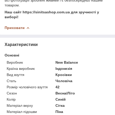
Всі фотографії зроблені живими і є безпосередньо нашим
товаром.
Наш сайт https://sinitsashop.com.ua для зручності у
виборі!
Приховати
Характеристики
Основні
Виробник
New Balance
Країна виробник
Індонезія
Вид взуття
Кросівки
Стать
Чоловіча
Розмір чоловічого взуття
42
Сезон
Весна/Літо
Колір
Синій
Матеріал верху
Сітка
Матеріал підошви
Піна