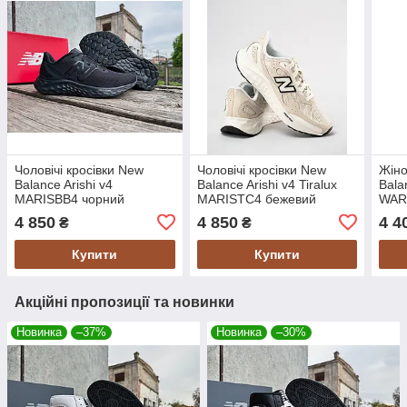
Чоловічі кросівки New
Чоловічі кросівки New
Жіно
Balance Arishi v4
Balance Arishi v4 Tiralux
Bala
MARISBB4 чорний
MARISTC4 бежевий
WAR
Оригінал
Оригінал
Ориг
4 850
4 850
4 4
₴
₴
Купити
Купити
Акційні пропозиції та новинки
Новинка
–37%
Новинка
–30%