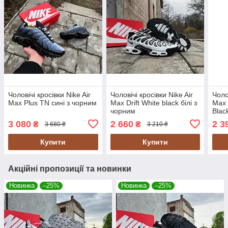
Чоловічі кросівки Nike Air
Чоловічі кросівки Nike Air
Чоло
Max Plus TN сині з чорним
Max Drift White black білі з
Max 
чорним
Blac
3 080
2 660
2 3
₴
₴
3 680 ₴
3 210 ₴
Купити
Купити
Акційні пропозиції та новинки
Новинка
–25%
Новинка
–25%