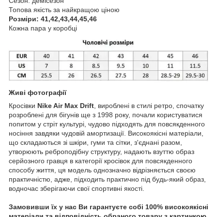
Сезон: демісезон
Топова якість за найкращою ціною
Розміри: 41,42,43,44,45,46
Кожна пара у коробці
Живі фотографії
Кросівки
Nike Air Max Drift
, вироблені в стилі ретро, спочатку
розроблені для бігунів ще з 1998 року, почали користуватися
попитом у стріт культурі, чудово підходять для повсякденного
носіння завдяки чудовій амортизації. Високоякісні матеріали,
що складаються зі шкіри, гуми та сітки, з'єднані разом,
утворюють реброподібну структуру, надають взуттю образ
серйозного гравця в категорії кросівок для повсякденного
способу життя, ця модель однозначно відрізняється своєю
практичністю, адже, підходить практично під будь-який образ,
водночас зберігаючи свої спортивні якості.
Замовивши їх у нас Ви гарантуєте собі 100% високоякісні
матеріали та відповідність обраного товару з картинкою