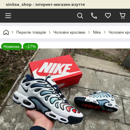
sinitsa_shop - інтернет-магазин взуття
Перелік товарів
Чоловічі кросівки
Nike
Чоловічі кро
Новинка
–17%