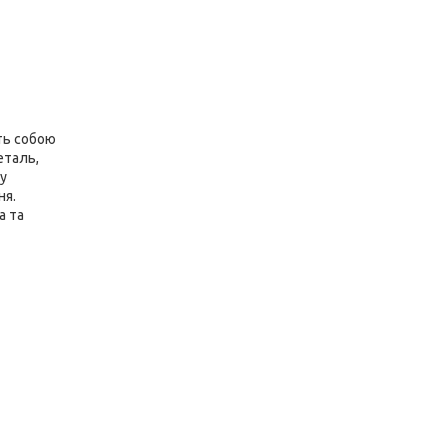
ють собою
еталь,
 у
ня.
а та