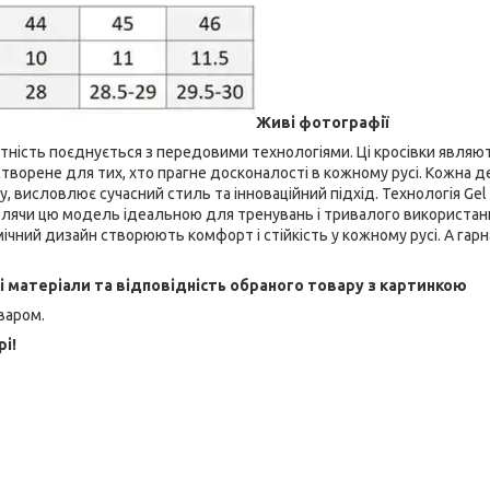
Живі фотографії
антність поєднується з передовими технологіями. Ці кросівки явля
творене для тих, хто прагне досконалості в кожному русі. Кожна д
у, висловлює сучасний стиль та інноваційний підхід. Технологія Gel
облячи цю модель ідеальною для тренувань і тривалого використан
ічний дизайн створюють комфорт і стійкість у кожному русі. А гарн
ні матеріали та відповідність обраного товару з картинкою
варом.
рі!