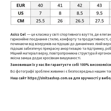
Asics Gel
— це класика у світі спортивного взуття, де елег
гармонійне поєднання стилю, комфорту та продуктивності, с
починаючи від візерунків на підошві до динамічних ліній верх
підошві забезпечує прекрасну амортизацію та підтримку, р
Міцний матеріал верху, повітропроникна структура й ергоном
якісна замша додає кросівкам вишуканості.
Замовивши їх у нас Ви гарантуєте собі 100% високоякіс
Всі фотографії зроблені живими і є безпосередньо нашим то
Наш сайт https://sinitsashop.com.ua для зручності у вибо