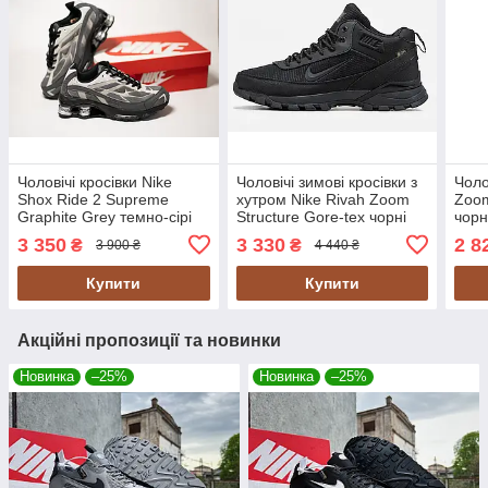
Чоловічі кросівки Nike
Чоловічі зимові кросівки з
Чоло
Shox Ride 2 Supreme
хутром Nike Rivah Zoom
Zoom
Graphite Grey темно-сірі
Structure Gore-tex чорні
чорн
водонепроникні
3 350
3 330
2 8
₴
₴
3 900 ₴
4 440 ₴
Купити
Купити
Акційні пропозиції та новинки
Новинка
–25%
Новинка
–25%