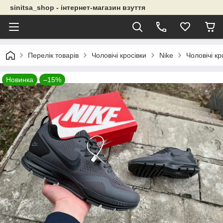
sinitsa_shop - інтернет-магазин взуття
Перелік товарів
Чоловічі кросівки
Nike
Чоловічі кр
Новинка
–15%