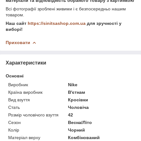
матеріали та відповідність обраного товару з картинкою
Всі фотографії зроблені живими і є безпосередньо нашим
товаром.
Наш сайт
https://sinitsashop.com.ua
для зручності у
виборі!
Приховати
Характеристики
Основні
Виробник
Nike
Країна виробник
В'єтнам
Вид взуття
Кросівки
Стать
Чоловіча
Розмір чоловічого взуття
42
Сезон
Весна/Літо
Колір
Чорний
Матеріал верху
Комбінований