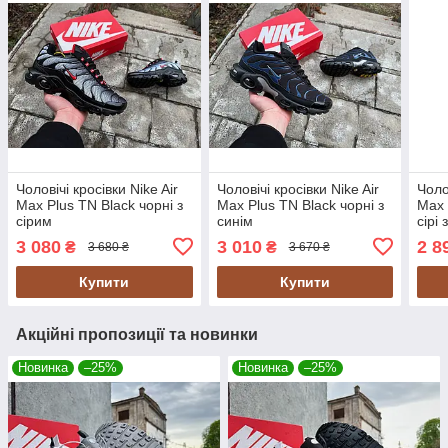
Чоловічі кросівки Nike Air
Чоловічі кросівки Nike Air
Чоло
Max Plus TN Black чорні з
Max Plus TN Black чорні з
Max 
сірим
синім
сірі
3 080
3 010
2 8
₴
₴
3 680 ₴
3 670 ₴
Купити
Купити
Акційні пропозиції та новинки
Новинка
–25%
Новинка
–25%