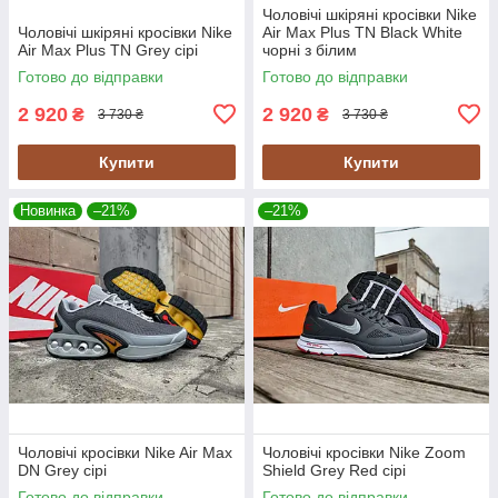
Чоловічі шкіряні кросівки Nike
Чоловічі шкіряні кросівки Nike
Air Max Plus TN Black White
Air Max Plus TN Grey сірі
чорні з білим
Готово до відправки
Готово до відправки
2 920
2 920
₴
₴
3 730 ₴
3 730 ₴
Купити
Купити
Новинка
–21%
–21%
Чоловічі кросівки Nike Air Max
Чоловічі кросівки Nike Zoom
DN Grey сірі
Shield Grey Red сірі
Готово до відправки
Готово до відправки