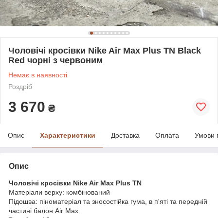
Чоловічі кросівки Nike Air Max Plus TN Black
Red чорні з червоним
Немає в наявності
Роздріб
3 670
₴
Опис
Характеристики
Доставка
Оплата
Умови 
Опис
Чоловічі кросівки Nike Air Max Plus TN
Матеріали верху: комбінований
Підошва: піноматеріал та зносостійка гума, в п'яті та передній
частині балон Air Max