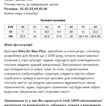
Топова якість за найкращою ціною
Розміри: 41,42,43,44,45,46
Кожна пара у коробці
Живі фотографії
Кросівки
Nike Air Max Plus
, вироблені в стилі ретро, спочатку
розроблені для бігунів ще з 1998 року, почали користуватися
попитом у стріт культурі, чудово підходять для повсякденного
носіння завдяки чудовій амортизації. Високоякісні матеріали,
що складаються зі шкіри, гуми та сітки, з'єднані разом,
утворюють реброподібну структуру, надають взуттю образ
серйозного гравця в категорії кросівок для повсякденного
способу життя, ця модель однозначно відрізняється своєю
практичністю, адже, підходить практично під будь-який образ,
водночас зберігаючи свої спортивні якості.
Замовивши їх у нас Ви гарантуєте собі 100% високоякісні
матеріали та відповідність обраного товару з картинкою