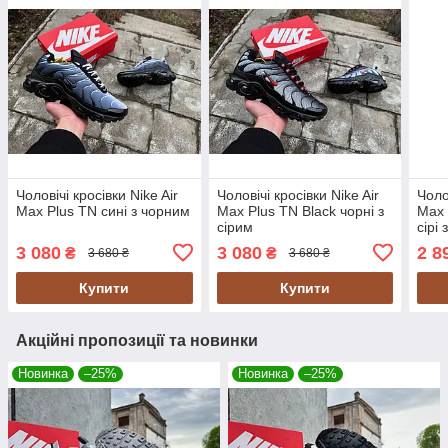
Чоловічі кросівки Nike Air
Чоловічі кросівки Nike Air
Чоло
Max Plus TN сині з чорним
Max Plus TN Black чорні з
Max 
сірим
сірі
3 080
3 080
2 8
₴
₴
3 680 ₴
3 680 ₴
Купити
Купити
Акційні пропозиції та новинки
Новинка
–25%
Новинка
–25%