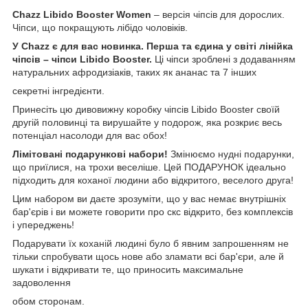
Chazz Libido Booster Women
– версія чіпсів для дорослих.
Чіпси, що покращують лібідо чоловіків.
У Chazz є для вас новинка. Перша та єдина у світі лінійка
чіпсів – чіпси Libido Booster.
Ці чіпси зроблені з додаванням
натуральних афродизіаків, таких як ананас та 7 інших
секретні інгредієнти.
Принесіть цю дивовижну коробку чіпсів Libido Booster своїй
другій половинці та вирушайте у подорож, яка розкриє весь
потенціал насолоди для вас обох!
Лімітовані подарункові набори!
Змінюємо нудні подарунки,
що приїлися, на трохи веселіше. Цей ПОДАРУНОК ідеально
підходить для коханої людини або відкритого, веселого друга!
Цим набором ви даєте зрозуміти, що у вас немає внутрішніх
бар'єрів і ви можете говорити про скс відкрито, без комплексів
і упереджень!
Подарувати їх коханій людині було б явним запрошенням не
тільки спробувати щось нове або зламати всі бар'єри, але й
шукати і відкривати те, що приносить максимальне
задоволення
обом сторонам.