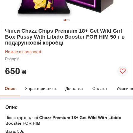
Чіпси Chazz Chips Premium 18+ Get Wild Girl
Box Pussy With Libido Booster FOR HIM 50 г в
подарунковій коробці
Немає в наявності
Роздріб
650
₴
Опис
Характеристики
Доставка
Оплата
Умови п
Опис
Чіпси картопляні
Chazz Premium 18+ Get Wild With Libido
Booster FOR HIM
Вага
: 50г.