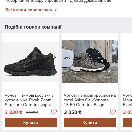
Повернення товару впродовж 14 днів за домовленістю
Всі умови повернення
Подібні товари компанії
Чоловічі зимові кросівки з
Чоловічі зимові кросівки на
Чоло
хутром Nike Rivah Zoom
хутрі Asics Gel-Sonoma
Moun
Structure Gore-tex чорні
15-50 Gore-tex Beige
Blac
водонепроникні
бежеві водонепроникні
3 330
3 050
3 0
₴
₴
4 440 ₴
Купити
Купити