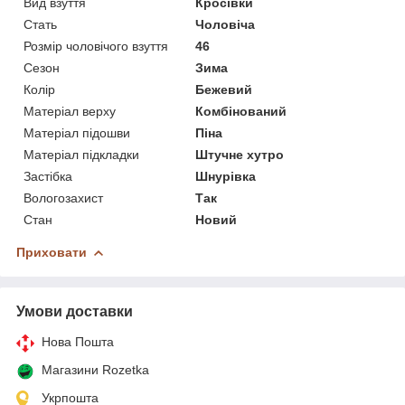
Вид взуття
Кросівки
Стать
Чоловіча
Розмір чоловічого взуття
46
Сезон
Зима
Колір
Бежевий
Матеріал верху
Комбінований
Матеріал підошви
Піна
Матеріал підкладки
Штучне хутро
Застібка
Шнурівка
Вологозахист
Так
Стан
Новий
Приховати
Умови доставки
Нова Пошта
Магазини Rozetka
Укрпошта