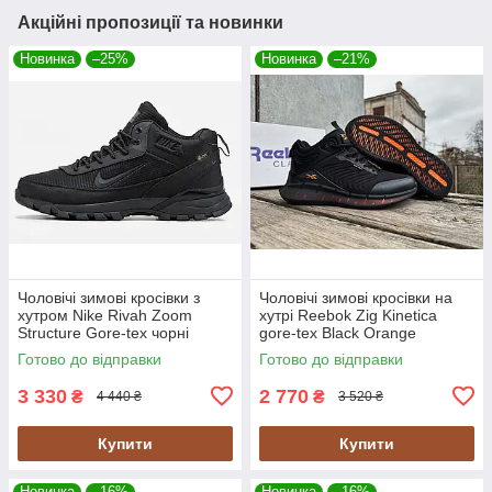
Акційні пропозиції та новинки
Новинка
–25%
Новинка
–21%
Чоловічі зимові кросівки з
Чоловічі зимові кросівки на
хутром Nike Rivah Zoom
хутрі Reebok Zig Kinetica
Structure Gore-tex чорні
gore-tex Black Orange
водонепроникні
водонепроникні
Готово до відправки
Готово до відправки
3 330
2 770
₴
₴
4 440 ₴
3 520 ₴
Купити
Купити
Новинка
–16%
Новинка
–16%