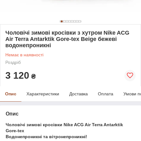
Чоловічі зимові кросівки з хутром Nike ACG
Air Terra Antarktik Gore-tex Beige бежеві
водонепроникні
Немає в наявності
Роздріб
3 120
₴
Опис
Характеристики
Доставка
Оплата
Умови п
Опис
Чоловічі зимові кросівки Nike ACG Air Terra Antarktik
Gore-tex
Водонепроникні та вітронепроникні!