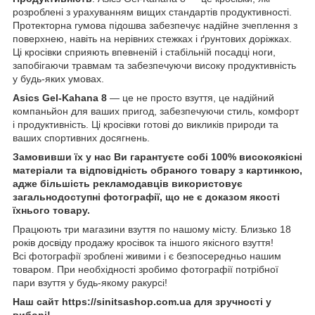
розроблені з урахуванням вищих стандартів продуктивності.
Протекторна гумова підошва забезпечує надійне зчеплення з
поверхнею, навіть на нерівних стежках і ґрунтових доріжках.
Ці кросівки сприяють впевненій і стабільній посадці ноги,
запобігаючи травмам та забезпечуючи високу продуктивність
у будь-яких умовах.
Asics Gel-Kahana 8
— це не просто взуття, це надійний
компаньйон для ваших пригод, забезпечуючи стиль, комфорт
і продуктивність. Ці кросівки готові до викликів природи та
ваших спортивних досягнень.
Замовивши їх у нас Ви гарантуєте собі 100% високоякісні
матеріали та відповідність обраного товару з картинкою,
адже більшість рекламодавців використовує
загальнодоступні фотографії, що не є доказом якості
їхнього товару.
Працюють три магазини взуття по нашому місту. Близько 18
років досвіду продажу кросівок та іншого якісного взуття!
Всі фотографії зроблені живими і є безпосередньо нашим
товаром. При необхідності зробимо фотографії потрібної
пари взуття у будь-якому ракурсі!
Наш сайт https://sinitsashop.com.ua для зручності у
виборі!