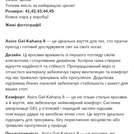
Топова якість за найкращою ціною!
Розміри: 41,42,43,44,45
Кожна пара у коробці!
Живі фотографії
Asics Gel-Kahana 8
— це ідеальне взуття для тих, хто прагне
пригод і готовий досліджувати світ на своїх ногах.
Дизайн
: Ці кросівки вражають із першого погляду своїм
елегантним і спортивним дизайном. Колірна гама створює
відчуття надійності та стійкості. Пропрацьований верх із
сітчастого матеріалу забезпечує гарну вентиляцію та комфорт
під час тривалих тренувань або прогулянок. Додаткова
підтримка бічних панелей забезпечує стабільність і захист для
ваших стоп.
Комфорт
: Asics Gel-Kahana 8 — це не тільки стильні кросівки,
а й взуття, яке забезпечує неймовірний комфорт. Система
амортизації GEL у п'ятковій і передній частині підошви
пом'якшує удари та запобігає втомі стоп. Це взуття ідеально
підходить для тренувань, бігу пересіченою місцевістю або
тривалих прогулянок у природі.
Продуктивність
: Asics Gel-Kahana 8 — це кросівки, які