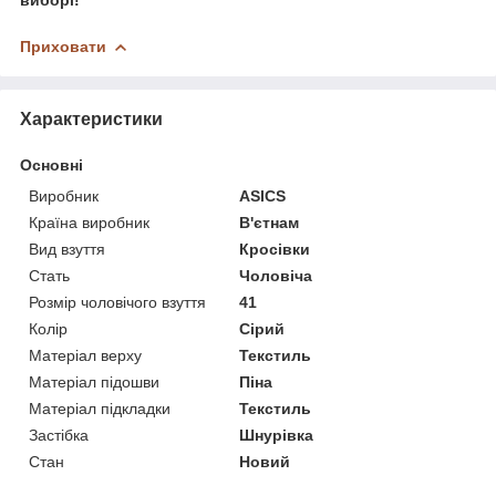
Приховати
Характеристики
Основні
Виробник
ASICS
Країна виробник
В'єтнам
Вид взуття
Кросівки
Стать
Чоловіча
Розмір чоловічого взуття
41
Колір
Сірий
Матеріал верху
Текстиль
Матеріал підошви
Піна
Матеріал підкладки
Текстиль
Застібка
Шнурівка
Стан
Новий