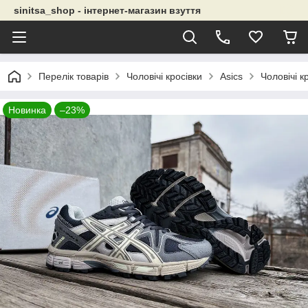
sinitsa_shop - інтернет-магазин взуття
Перелік товарів
Чоловічі кросівки
Asics
Чоловічі к
Новинка
–23%