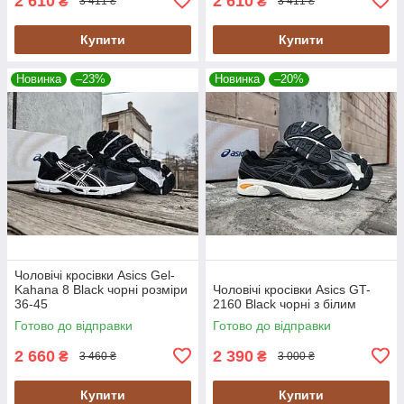
2 610
2 610
₴
₴
3 411 ₴
3 411 ₴
Купити
Купити
Новинка
–23%
Новинка
–20%
Чоловічі кросівки Asics Gel-
Kahana 8 Black чорні розміри
Чоловічі кросівки Asics GT-
36-45
2160 Black чорні з білим
Готово до відправки
Готово до відправки
2 660
2 390
₴
₴
3 460 ₴
3 000 ₴
Купити
Купити