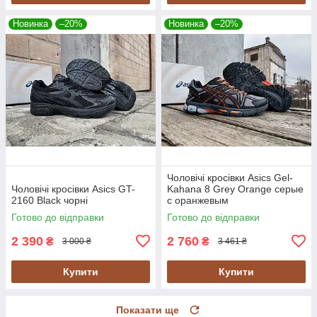
Новинка
–20%
Новинка
–20%
Чоловічі кросівки Asics Gel-
Чоловічі кросівки Asics GT-
Kahana 8 Grey Orange серые
2160 Black чорні
с оранжевым
Готово до відправки
Готово до відправки
2 390
2 760
₴
₴
3 000 ₴
3 461 ₴
Купити
Купити
Показати ще