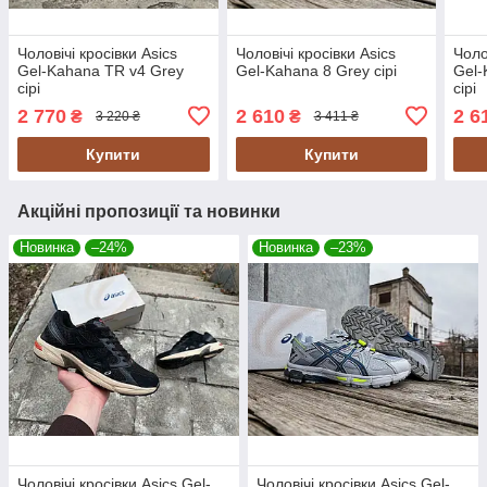
Чоловічі кросівки Asics
Чоловічі кросівки Asics
Чоло
Gel-Kahana TR v4 Grey
Gel-Kahana 8 Grey сірі
Gel-
сірі
сірі
2 770
2 610
2 6
₴
₴
3 220 ₴
3 411 ₴
Купити
Купити
Акційні пропозиції та новинки
Новинка
–24%
Новинка
–23%
Чоловічі кросівки Asics Gel-
Чоловічі кросівки Asics Gel-