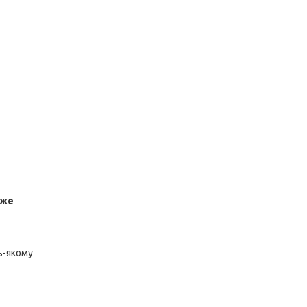
дже
ь-якому