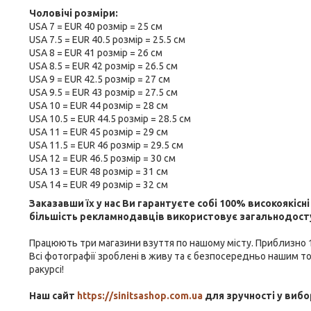
Чоловічі розміри:
USA 7 = EUR 40 розмір = 25 см
USA 7.5 = EUR 40.5 розмір = 25.5 см
USA 8 = EUR 41 розмір = 26 см
USA 8.5 = EUR 42 розмір = 26.5 см
USA 9 = EUR 42.5 розмір = 27 см
USA 9.5 = EUR 43 розмір = 27.5 см
USA 10 = EUR 44 розмір = 28 см
USA 10.5 = EUR 44.5 розмір = 28.5 см
USA 11 = EUR 45 розмір = 29 см
USA 11.5 = EUR 46 розмір = 29.5 см
USA 12 = EUR 46.5 розмір = 30 см
USA 13 = EUR 48 розмір = 31 см
USA 14 = EUR 49 розмір = 32 см
Заказавши їх у нас Ви гарантуєте собі 100% високоякіс
більшість рекламнодавців використовує загальнодоступ
Працюють три магазини взуття по нашому місту. Приблизно 18
Всі фотографії зроблені в живу та є безпосередньо нашим то
ракурсі!
Наш сайт
https://sinitsashop.com.ua
для зручності у вибо