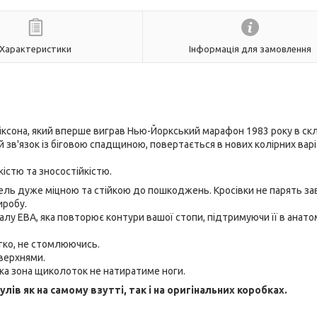
Характеристики
Інформація для замовлення
ксона, який вперше виграв Нью-Йоркський марафон 1983 року в ск
й зв'язок із біговою спадщиною, повертається в нових колірних варіа
істю та зносостійкістю.
ель дуже міцною та стійкою до пошкоджень. Кросівки не парять з
иробу.
лу ЕВА, яка повторює контури вашої стопи, підтримуючи її в анато
гко, не стомлюючись.
верхнями.
'яка зона щиколоток не натиратиме ноги.
ів як на самому взутті, так і на оригінальних коробках.