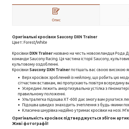
Опис
Оригінальні кросівки Saucony DXN Trainer
Цвет: Forest/White
Кросівки
DXN Trainer
названо на честь новозеландця Рода Ді
команди Saucony Racing. Ця частина історії Saucony, культови
культовому оздобленні.
Кросівки
Saucony DXN Trainer
потішать вас своєю високою як
Верх кросівок зроблений із нейлону, що робить цю мод
сітчастим вставкам, які пропускають повітря всередину в
Усередині лежить амортизувальна устілка з піноматеріа
правильному положенні.
Ультралегка підошва ХТ-600 дає змогу вам рухатися ле
Підошва швидко знаходить зчеплення з будь-якими по
Класична шнурівка надійно утримає кросівки на нозі. М
Оригінальність кросівок підтверджується збігом артикул
Живі фотографії!