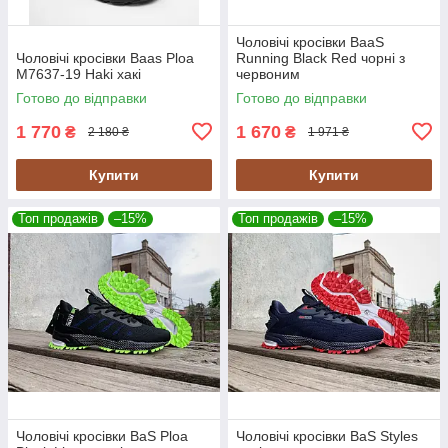
Чоловічі кросівки BaaS
Чоловічі кросівки Baas Ploa
Running Black Red чорні з
M7637-19 Haki хакі
червоним
Готово до відправки
Готово до відправки
1 770
1 670
₴
₴
2 180 ₴
1 971 ₴
Купити
Купити
Топ продажів
–15%
Топ продажів
–15%
Чоловічі кросівки BaS Ploa
Чоловічі кросівки BaS Styles