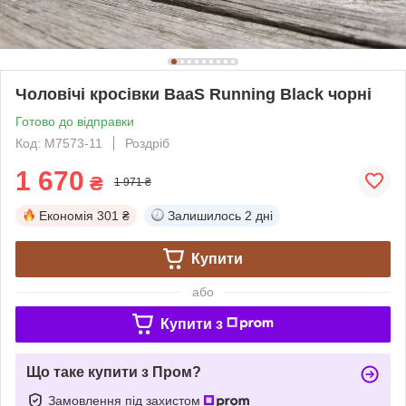
Чоловічі кросівки BaaS Running Black чорні
Готово до відправки
Код: M7573-11
Роздріб
1 670
₴
1 971 ₴
Економія
301 ₴
Залишилось
2 дні
Купити
або
Купити з
Що таке купити з Пром?
Замовлення під захистом