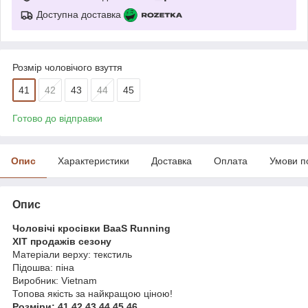
Доступна доставка
Розмір чоловічого взуття
41
42
43
44
45
Готово до відправки
Опис
Характеристики
Доставка
Оплата
Умови п
Опис
Чоловічі кросівки BaaS Running
ХІТ продажів сезону
Матеріали верху: текстиль
Підошва: піна
Виробник: Vietnam
Топова якість за найкращою ціною!
Розміри: 41,42,43,44,45,46