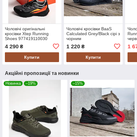
Чоловічі оригінальні
Чоловічі кросівки BaaS
Чоло
кросівки Xtep Running
Calculated Grey/Black сірі з
Runn
Shoes 977419110030
чорним
чер
Charcoal Grey/Black сірі з
4 290
1 220
1 6
₴
₴
чорним
Купити
Купити
Акційні пропозиції та новинки
Новинка
–19%
–15%