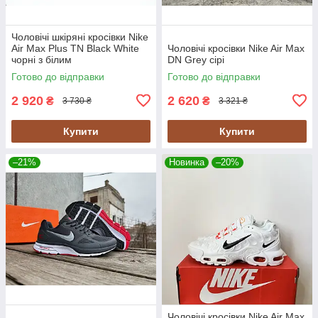
Чоловічі шкіряні кросівки Nike
Air Max Plus TN Black White
Чоловічі кросівки Nike Air Max
чорні з білим
DN Grey сірі
Готово до відправки
Готово до відправки
2 920
2 620
₴
₴
3 730 ₴
3 321 ₴
Купити
Купити
–21%
Новинка
–20%
Чоловічі кросівки Nike Air Max