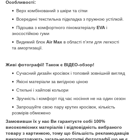
Особливості:
Верх комбінований з шкіри та сітки
Всередині текстильна підкладка з пружною устілкой.
Підошва з комфортного піноматеріалу
EVA
і
зносостійкою гуми
Видимий блок
Air Max
в області п'яти для легкості
та амортизації.
Живі фотографії! Також є ВІДЕО-обзор!
Сучасний дизайн кросівок і топовий зовнішній вигляд
Якісні матеріали за вигідною ціною
Стильні і хайпові кольори
Зручність і комфорт під час носіння не на один сезон
Запрошуйте свою пару крутих кросівок, кількість
розмірів обмежено
Замовивши їх у нас Ви гарантуєте собі 100%
високоякісних матеріалів і відповідність вибраного
товару з картинкою, тому що більшість рекламодавців
використовують загальнодоступні фотографії що не є