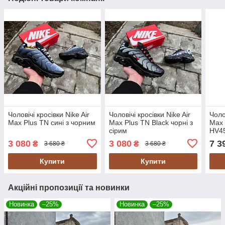
Чоловічі кросівки Nike Air
Чоловічі кросівки Nike Air
Чоло
Max Plus TN сині з чорним
Max Plus TN Black чорні з
Max 
сірим
HV45
ориг
3 080
3 080
7 3
₴
₴
3 680 ₴
3 680 ₴
Купити
Купити
Акційні пропозиції та новинки
Новинка
–25%
Новинка
–25%