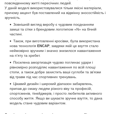
повсякденному житті пересічних людей.
У даній моделі використовувалися тільки якісні матеріали,
причому акцент був поставлений на відмінну зносостійкість і
зручність.
Зовнішній вигляд виробу є чудовим поєднанням
замші та сітки з брендовим логотипом «N» на бічній
частині.
Також, при виготовленні кросівки, була використана
нова технологія
ENCAP
, завдяки якій це взуття стало
неймовірно зручним і значно знизилося навантаження
на п'яту та хребет.
Посилена амортизація чудово поглинає удари і
рівномірно розподіляє навантаження по всій площі
стопи, а також добре захистить ваші суглоби та зв'язки
від травм під час спортивних тренувань.
Цікавий дизайн і широкий діапазон забарвлень,
припав до смаку людям різного віку та професій,
спортсменів, тінейджерів, і просто любителів активного
способу життя. Якщо ви шукаєте зручне взуття, то дана
модель стане чудовим варіантом.