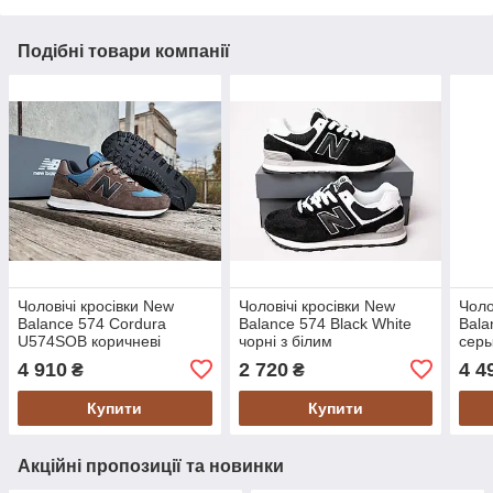
Подібні товари компанії
Чоловічі кросівки New
Чоловічі кросівки New
Чоло
Balance 574 Cordura
Balance 574 Black White
Bala
U574SOB коричневі
чорні з білим
серы
Оригінал
4 910
2 720
4 4
₴
₴
Купити
Купити
Акційні пропозиції та новинки