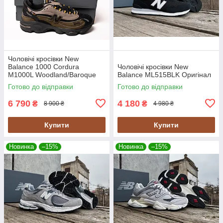
Чоловічі кросівки New
Balance 1000 Cordura
Чоловічі кросівки New
M1000L Woodland/Baroque
Balance ML515BLK Оригінал
Gold/Black хакі Оригінал
Готово до відправки
Готово до відправки
6 790
4 180
₴
₴
8 900 ₴
4 980 ₴
Купити
Купити
Новинка
–15%
Новинка
–15%