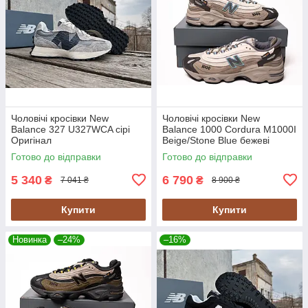
Чоловічі кросівки New
Чоловічі кросівки New
Balance 327 U327WCA сірі
Balance 1000 Cordura M1000I
Оригінал
Beige/Stone Blue бежеві
Оригінал
Готово до відправки
Готово до відправки
5 340
6 790
₴
₴
7 041 ₴
8 900 ₴
Купити
Купити
Новинка
–24%
–16%