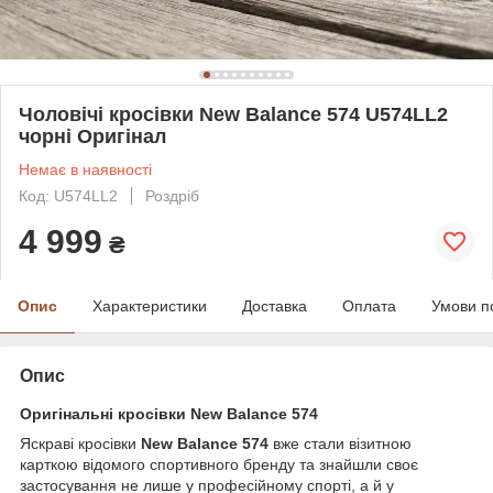
Чоловічі кросівки New Balance 574 U574LL2
чорні Оригінал
Немає в наявності
Код: U574LL2
Роздріб
4 999
₴
Опис
Характеристики
Доставка
Оплата
Умови п
Опис
Оригінальні кросівки New Balance 574
Яскраві кросівки
New Balance 574
вже стали візитною
карткою відомого спортивного бренду та знайшли своє
застосування не лише у професійному спорті, а й у