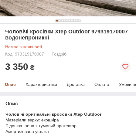
Чоловічі кросівки Xtep Outdoor 979319170007
водонепроникні
Немає в наявності
Код: 979319170007
Роздріб
3 350
₴
Опис
Характеристики
Доставка
Оплата
Умови п
Опис
Чоловічі оригінальні кросовки Xtep Outdoor
Матеріали верху: екошкіра
Підошва: пена + гумовий протектор
Амортизована устілка