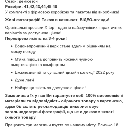
Сезон: демісезон
Розміри: 41,42,43,44,45,46
У комплекті з фірмовою коробкою та пакетом від виробника!
Живі фотографії! Також в наявності ВІДЕО-огляди!
Оригінальні кросівки X-tep - один із найзручніших і практичних
варіантів за доступною ціною!
Перевірена якість на 3-4 роки!
Водонепроникний верх стане вдалим рішенням на
мокру погоду
М'яка підошва доповнить носіння чуйною
амортизацією та комфортом
Ексклюзивний та сучасний дизайн колекції 2022 року
Дуже легкі
Найкраща якість за доступною ціною!
Замовивши їх у нас Ви гарантуєте собі 100% високоякісні
матеріали та відповідність обраного товару з картинкою,
адже більшість рекламодавців використовує
загальнодоступні фотографії, що не є доказом якості
їхнього товару.
Працюють три магазини взуття по нашому місту. Близько 18