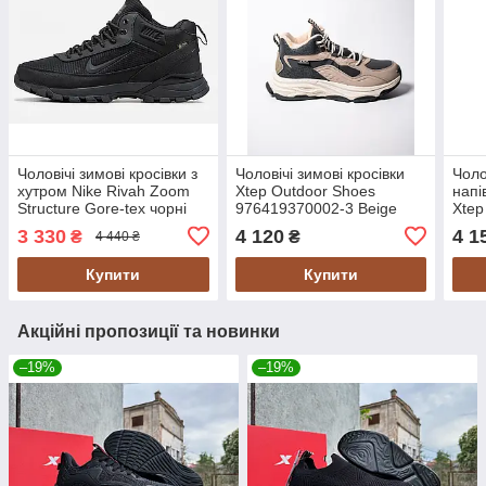
Чоловічі зимові кросівки з
Чоловічі зимові кросівки
Чоло
хутром Nike Rivah Zoom
Xtep Outdoor Shoes
напі
Structure Gore-tex чорні
976419370002-3 Beige
Xtep
водонепроникні
Black з хутром
977
3 330
4 120
4 1
₴
₴
4 440 ₴
водонепроникні
водо
Купити
Купити
Акційні пропозиції та новинки
–19%
–19%