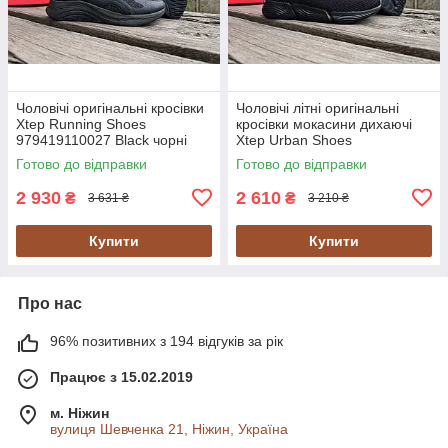
Чоловічі оригінальні кросівки
Чоловічі літні оригінальні
Xtep Running Shoes
кросівки мокасини дихаючі
979419110027 Black чорні
Xtep Urban Shoes
978119390018 Black чорні
Готово до відправки
Готово до відправки
2 930
2 610
₴
₴
3 631 ₴
3 210 ₴
Купити
Купити
Про нас
96% позитивних з 194 відгуків за рік
Працює з 15.02.2019
м. Ніжин
вулиця Шевченка 21, Ніжин, Україна