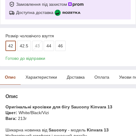
Замовлення під захистом
Доступна доставка
Розмір чоловічого взуття
42
42.5
43
44
46
Готово до відправки
Опис
Характеристики
Доставка
Оплата
Умови п
Опис
Оригінальні кросівки для бігу Saucony Kinvara 13
Цвет:
White/Black/Vizi
Вага:
213г
Шикарна новинка від
Saucony
- модель
Kinvara 13
Неймовірний комфорт і сучасний дизайн