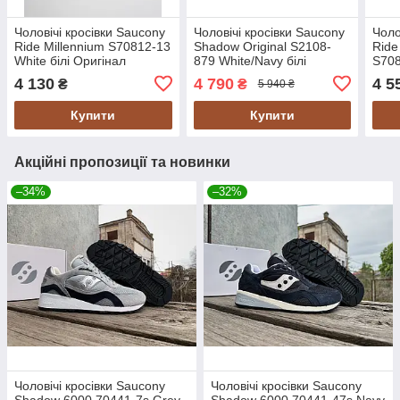
Чоловічі кросівки Saucony
Чоловічі кросівки Saucony
Чоло
Ride Millennium S70812-13
Shadow Original S2108-
Ride
White білі Оригінал
879 White/Navy білі
S708
Оригінал
чорн
4 130
4 790
4 5
₴
₴
5 940 ₴
Купити
Купити
Акційні пропозиції та новинки
–34%
–32%
Чоловічі кросівки Saucony
Чоловічі кросівки Saucony
Shadow 6000 70441-7s Grey
Shadow 6000 70441-47s Navy