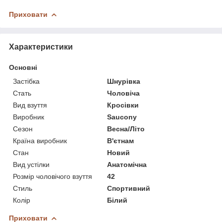
Приховати
Характеристики
Основні
Застібка
Шнурівка
Стать
Чоловіча
Вид взуття
Кросівки
Виробник
Saucony
Сезон
Весна/Літо
Країна виробник
В'єтнам
Стан
Новий
Вид устілки
Анатомічна
Розмір чоловічого взуття
42
Стиль
Спортивний
Колір
Білий
Приховати