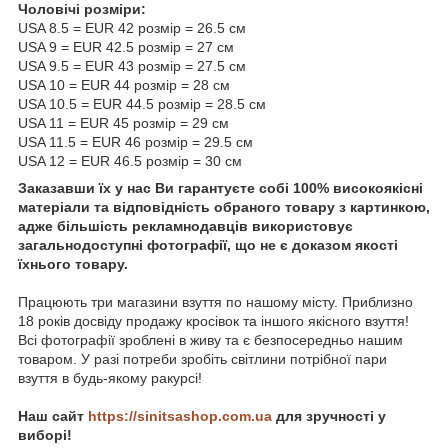
Чоловічі розміри:
USA 8.5 = EUR 42 розмір = 26.5 см
USA 9 = EUR 42.5 розмір = 27 см
USA 9.5 = EUR 43 розмір = 27.5 см
USA 10 = EUR 44 розмір = 28 см
USA 10.5 = EUR 44.5 розмір = 28.5 см
USA 11 = EUR 45 розмір = 29 см
USA 11.5 = EUR 46 розмір = 29.5 см
USA 12 = EUR 46.5 розмір = 30 см
Заказавши їх у нас Ви гарантуєте собі 100% високоякісні
матеріали та відповідність обраного товару з картинкою,
адже більшість рекламнодавців використовує
загальнодоступні фотографії, що не є доказом якості
їхнього товару.
Працюють три магазини взуття по нашому місту. Приблизно
18 років досвіду продажу кросівок та іншого якісного взуття!
Всі фотографії зроблені в живу та є безпосередньо нашим
товаром. У разі потреби зробіть світлини потрібної пари
взуття в будь-якому ракурсі!
Наш сайт
https://sinitsashop.com.ua
для зручності у
виборі!