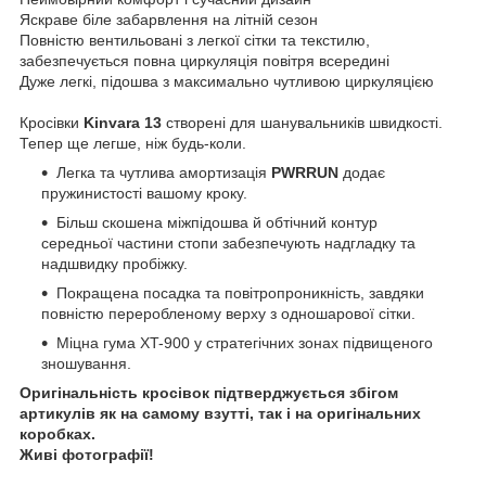
Яскраве біле забарвлення на літній сезон
Повністю вентильовані з легкої сітки та текстилю,
забезпечується повна циркуляція повітря всередині
Дуже легкі, підошва з максимально чутливою циркуляцією
Кросівки
Kinvara 13
створені для шанувальників швидкості.
Тепер ще легше, ніж будь-коли.
Легка та чутлива амортизація
PWRRUN
додає
пружинистості вашому кроку.
Більш скошена міжпідошва й обтічний контур
середньої частини стопи забезпечують надгладку та
надшвидку пробіжку.
Покращена посадка та повітропроникність, завдяки
повністю переробленому верху з одношарової сітки.
Міцна гума XT-900 у стратегічних зонах підвищеного
зношування.
Оригінальність кросівок підтверджується збігом
артикулів як на самому взутті, так і на оригінальних
коробках.
Живі фотографії!