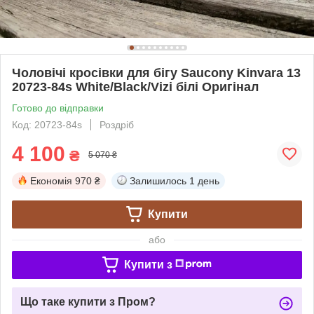
Чоловічі кросівки для бігу Saucony Kinvara 13
20723-84s White/Black/Vizi білі Оригінал
Готово до відправки
Код: 20723-84s
Роздріб
4 100
₴
5 070 ₴
Економія
970 ₴
Залишилось
1 день
Купити
або
Купити з
Що таке купити з Пром?