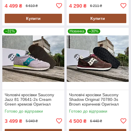
4 499
4 290
₴
₴
6 610 ₴
6 211 ₴
Купити
Купити
–31%
Новинка
–30%
Чоловічі кросівки Saucony
Чоловічі кросівки Saucony
Jazz 81 70641-2s Cream
Shadow Original 70780-3s
Green кремові Оригінал
Brown коричневі Оригінал
Готово до відправки
Готово до відправки
3 499
4 500
₴
₴
5 049 ₴
6 440 ₴