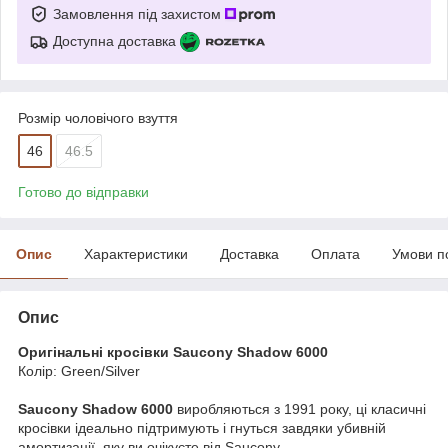
Замовлення під захистом
Доступна доставка
Розмір чоловічого взуття
46
46.5
Готово до відправки
Опис
Характеристики
Доставка
Оплата
Умови п
Опис
Оригінальні кросівки Saucony Shadow 6000
Колір: Green/Silver
Saucony Shadow 6000
виробляються з 1991 року, ці класичні
кросівки ідеально підтримують і гнуться завдяки убивній
амортизації, яку ви очікуєте від Saucony.