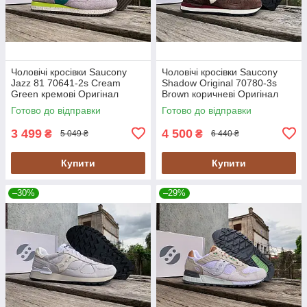
Чоловічі кросівки Saucony
Чоловічі кросівки Saucony
Jazz 81 70641-2s Cream
Shadow Original 70780-3s
Green кремові Оригінал
Brown коричневі Оригінал
Готово до відправки
Готово до відправки
3 499
4 500
₴
₴
5 049 ₴
6 440 ₴
Купити
Купити
–30%
–29%