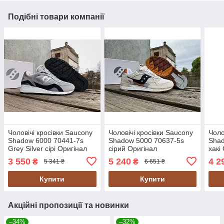
Подібні товари компанії
Чоловічі кросівки Saucony
Чоловічі кросівки Saucony
Чоло
Shadow 6000 70441-7s
Shadow 5000 70637-5s
Shad
Grey Silver сірі Оригінал
сірий Оригінал
хакі
3 550
5 240
4 2
₴
₴
5 341 ₴
6 651 ₴
Купити
Купити
Акційні пропозиції та новинки
–34%
–32%