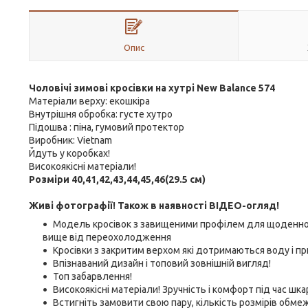
Опис
Чоловічі зимові кросівки на хутрі New Balance 574
Матеріали верху: екошкіра
Внутрішня обробка: густе хутро
Підошва : піна, гумовий протектор
Виробник: Vietnam
Йдуть у коробках!
Високоякісні матеріали!
Розміри 40,41,42,43,44,45,46(29.5 см)
Живі фотографії! Також в наявності ВІДЕО-огляд!
Модель кросівок з завищеними профілем для щоденного
вище від переохолодження
Кросівки з закритим верхом які дотримаються воду і пр
Впізнаваний дизайн і топовий зовнішній вигляд!
Топ забарвлення!
Високоякісні матеріали! Зручність і комфорт під час шка
Встигніть замовити свою пару, кількість розмірів обме