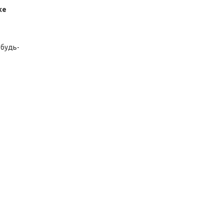
же
 будь-