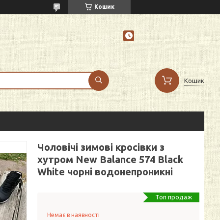
Кошик
Кошик
Чоловічі зимові кросівки з
хутром New Balance 574 Black
White чорні водонепроникні
Топ продаж
Немає в наявності