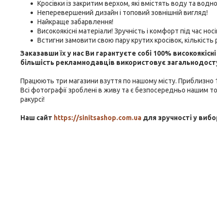
Кросівки із закритим верхом, які вмістять воду та вод
Неперевершений дизайн і топовий зовнішній вигляд!
Найкраще забарвлення!
Високоякісні матеріали! Зручність і комфорт під час носі
Встигни замовити свою пару крутих кросівок, кількість
Заказавши їх у нас Ви гарантуєте собі 100% високоякіс
більшість рекламнодавців використовує загальнодоступ
Працюють три магазини взуття по нашому місту. Приблизно 18
Всі фотографії зроблені в живу та є безпосередньо нашим то
ракурсі!
Наш сайт
https://sinitsashop.com.ua
для зручності у вибо