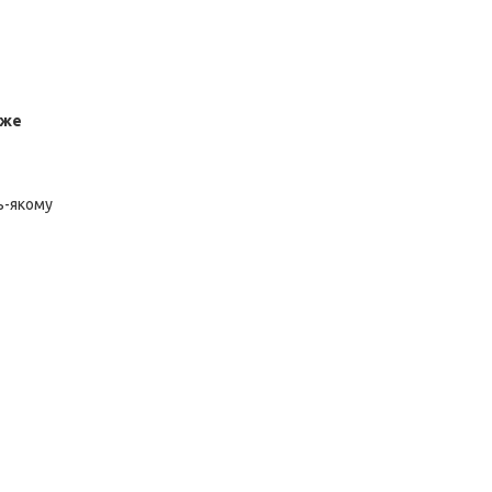
дже
ь-якому