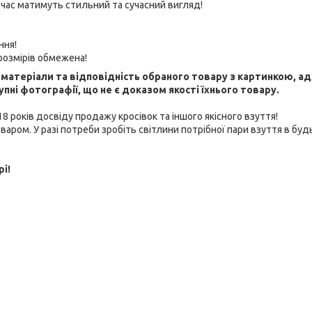
ночас матимуть стильний та сучасний вигляд!
ння!
 розмірів обмежена!
ні матеріали та відповідність обраного товару з картинкою, а
ні фотографії, що не є доказом якості їхнього товару.
 років досвіду продажу кросівок та іншого якісного взуття!
варом. У разі потреби зробіть світлини потрібної пари взуття в буд
рі!