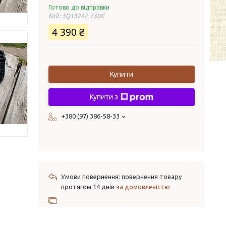
Готово до відправки
Код:
3Q13247-73UC
4 390 ₴
Купити
Купити з
+380 (97) 386-58-33
повернення товару
протягом 14 днів
за домовленістю