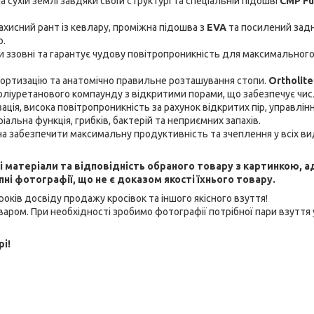
а сухій землі завдяки своїй структурі та спеціальній підошві
CMP Fu
ахисний рант із кевлару, проміжна підошва з
EVA
та посилений зад
ю.
 ззовні та гарантує чудову повітропроникність для максимальног
ортизацію та анатомічно правильне розташування стопи.
Ortholit
поліуретанового компаунду з відкритими порами, що забезпечує чис
ція, висока повітропроникність за рахунок відкритих пір, управлін
льна функція, грибків, бактерій та неприємних запахів.
на забезпечити максимальну продуктивність та зчеплення у всіх ви
ні матеріали та відповідність обраного товару з картинкою, 
і фотографії, що не є доказом якості їхнього товару.
оків досвіду продажу кросівок та іншого якісного взуття!
аром. При необхідності зробимо фотографії потрібної пари взуття 
рі!