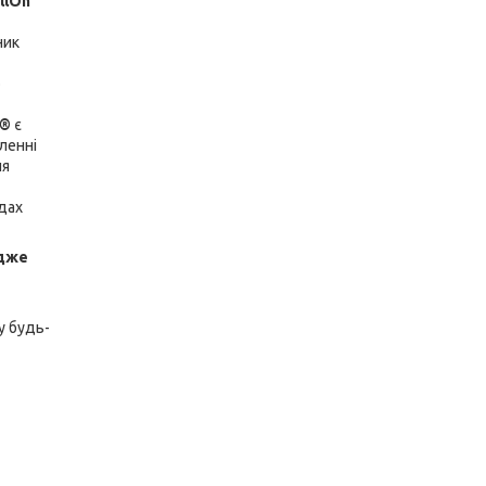
llOn
ник
о
e®
є
ленні
ня
дах
адже
у будь-