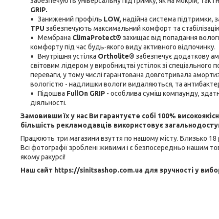
забезпечують універсальну підтримку, як на мокрій, так і н
GRIP.
Занижений профіль
LOW,
надійна система підтримки, з
TPU
забезпечують максимальний комфорт та стабілізаці
Мембрана
ClimaProtect®
захищає від попадання вологи
комфорту під час будь-якого виду активного відпочинку.
Внутрішня устілка
Ortholite®
забезпечує додаткову ам
світовим лідером у виробництві устілок зі спеціального 
переваги, у тому числі гарантована довготривала амортиза
вологістю - надлишки вологи видаляються, та антибактеріа
Підошва
FullOn GRIP
- особлива суміш компаунду, здат
діяльності.
Замовивши їх у нас Ви гарантуєте собі 100% високоякіс
більшість рекламодавців використовує загальнодоступн
Працюють три магазини взуття по нашому місту. Близько 18 р
Всі фотографії зроблені живими і є безпосередньо нашим тов
якому ракурсі!
Наш сайт https://sinitsashop.com.ua для зручності у вибо