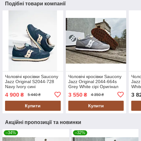
Подібні товари компанії
Чоловічі кросівки Saucony
Чоловічі кросівки Saucony
Чоло
Jazz Original S2044-728
Jazz Original 2044-664s
Jazz
Navy Ivory сині
Grey White сірі Оригінал
Whit
Ориг
4 900
3 550
3 8
₴
₴
5 440 ₴
4 350 ₴
Купити
Купити
Акційні пропозиції та новинки
–34%
–32%