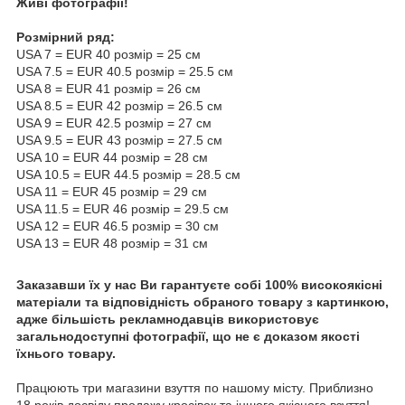
Живі фотографії!
Розмірний ряд:
USA 7 = EUR 40 розмір = 25 см
USA 7.5 = EUR 40.5 розмір = 25.5 см
USA 8 = EUR 41 розмір = 26 см
USA 8.5 = EUR 42 розмір = 26.5 см
USA 9 = EUR 42.5 розмір = 27 см
USA 9.5 = EUR 43 розмір = 27.5 см
USA 10 = EUR 44 розмір = 28 см
USA 10.5 = EUR 44.5 розмір = 28.5 см
USA 11 = EUR 45 розмір = 29 см
USA 11.5 = EUR 46 розмір = 29.5 см
USA 12 = EUR 46.5 розмір = 30 см
USA 13 = EUR 48 розмір = 31 см
Заказавши їх у нас Ви гарантуєте собі 100% високоякісні
матеріали та відповідність обраного товару з картинкою,
адже більшість рекламнодавців використовує
загальнодоступні фотографії, що не є доказом якості
їхнього товару.
Працюють три магазини взуття по нашому місту. Приблизно
18 років досвіду продажу кросівок та іншого якісного взуття!