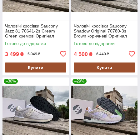
Чоловічі кросівки Saucony
Чоловічі кросівки Saucony
Jazz 81 70641-2s Cream
Shadow Original 70780-3s
Green кремові Оригінал
Brown коричневі Оригінал
Готово до відправки
Готово до відправки
3 499
4 500
₴
₴
5 049 ₴
6 440 ₴
Купити
Купити
–30%
–29%