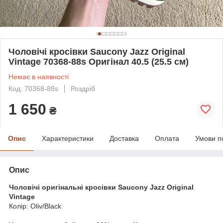
Чоловічі кросівки Saucony Jazz Original
Vintage 70368-88s Оригінал 40.5 (25.5 см)
Немає в наявності
Код: 70368-88s
Роздріб
1 650
₴
Опис
Характеристики
Доставка
Оплата
Умови п
Опис
Чоловічі оригінальні кросівки Saucony Jazz Original
Vintage
Колір: Oliv/Black