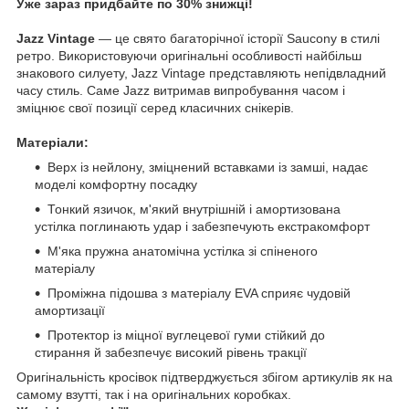
Уже зараз придбайте по 30% знижці!
Jazz Vintage
— це свято багаторічної історії Saucony в стилі
ретро. Використовуючи оригінальні особливості найбільш
знакового силуету, Jazz Vintage представляють непідвладний
часу стиль. Саме Jazz витримав випробування часом і
зміцнює свої позиції серед класичних снікерів.
Матеріали:
Верх із нейлону, зміцнений вставками із замші, надає
моделі комфортну посадку
Тонкий язичок, м'який внутрішній і амортизована
устілка поглинають удар і забезпечують екстракомфорт
М'яка пружна анатомічна устілка зі спіненого
матеріалу
Проміжна підошва з матеріалу EVA сприяє чудовій
амортизації
Протектор із міцної вуглецевої гуми стійкий до
стирання й забезпечує високий рівень тракції
Оригінальність кросівок підтверджується збігом артикулів як на
самому взутті, так і на оригінальних коробках.