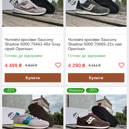
Чоловічі кросівки Saucony
Чоловічі кросівки Saucony
Shadow 6000 70441-46s Gray
Shadow 5000 70665-22s хакі
сірий Оригінал
Оригінал
Готово до відправки
Готово до відправки
4 499
4 290
₴
₴
6 610 ₴
6 211 ₴
Купити
Купити
–31%
Новинка
–30%